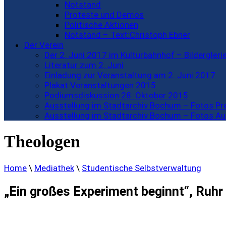
Notstand
Proteste und Demos
Politische Aktionen
Notstand – Text:Christoph Ebner
Der Verein
Der 2. Juni 2017 im Kulturbahnhof – Bildergleri
Literatur zum 2. Juni
Einladung zur Veranstaltung am 2. Juni 2017
Plakat Veranstaltungen 2015
Podiumsdiskussion 28. Oktober 2015
Ausstellung im Stadtarchiv Bochum – Fotos P
Ausstellung im Stadtarchiv Bochum – Fotos Au
Theologen
Home
\
Mediathek
\
Studentische Selbstverwaltung
„Ein großes Experiment beginnt“, Ruh