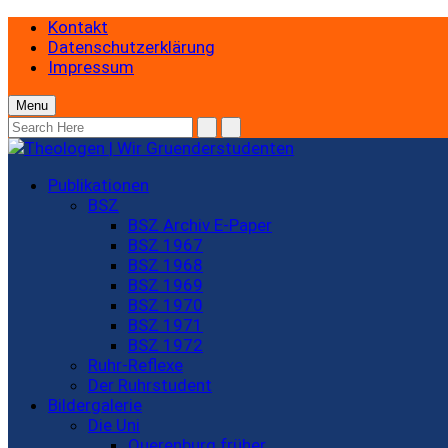
Kontakt
Datenschutzerklärung
Impressum
Menu
Publikationen
BSZ
BSZ Archiv E-Paper
BSZ 1967
BSZ 1968
BSZ 1969
BSZ 1970
BSZ 1971
BSZ 1972
Ruhr-Reflexe
Der Ruhrstudent
Bildergalerie
Die Uni
Querenburg früher