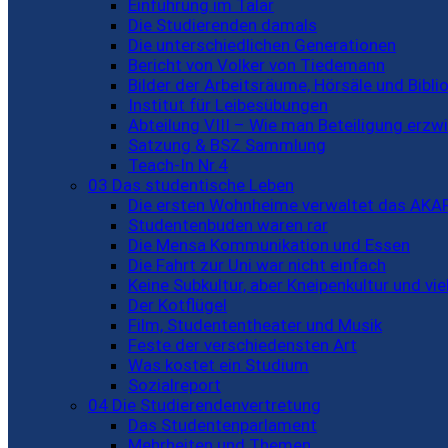
Einführung im Talar
Die Studierenden damals
Die unterschiedlichen Generationen
Bericht von Volker von Tiedemann
Bilder der Arbeitsräume, Hörsäle und Bibli
Institut für Leibesübungen
Abteilung VIII – Wie man Beteiligung erzw
Satzung & BSZ Sammlung
Teach-In Nr.4
03 Das studentische Leben
Die ersten Wohnheime verwaltet das AKA
Studentenbuden waren rar
Die Mensa Kommunikation und Essen
Die Fahrt zur Uni war nicht einfach
Keine Subkultur, aber Kneipenkultur und viel
Der Kotflügel
Film, Studententheater und Musik
Feste der verschiedensten Art
Was kostet ein Studium
Sozialreport
04 Die Studierendenvertretung
Das Studentenparlament
Mehrheiten und Themen