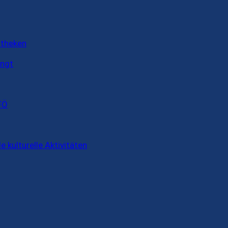
otheken
ingt
FÖ
e kulturelle Aktivitäten