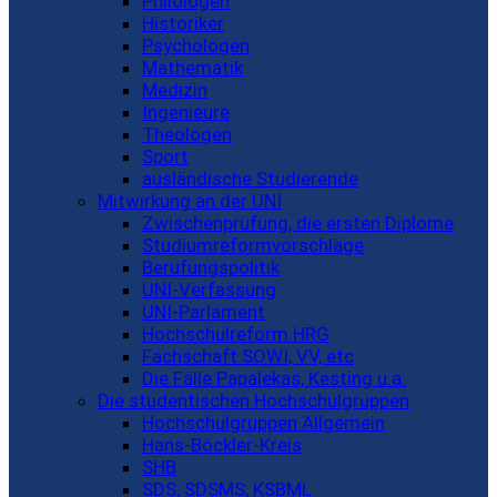
Philologen
Historiker
Psychologen
Mathematik
Medizin
Ingenieure
Theologen
Sport
ausländische Studierende
Mitwirkung an der UNI
Zwischenprüfung, die ersten Diplome
Studiumreformvorschläge
Berufungspolitik
UNI-Verfassung
UNI-Parlament
Hochschulreform HRG
Fachschaft SOWI, VV, etc
Die Fälle Papalekas, Kesting u.a.
Die studentischen Hochschulgruppen
Hochschulgruppen Allgemein
Hans-Böckler-Kreis
SHB
SDS, SDSMS, KSBML