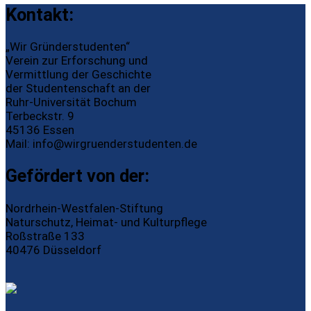
Kontakt:
„Wir Gründerstudenten“
Verein zur Erforschung und
Vermittlung der Geschichte
der Studentenschaft an der
Ruhr-Universität Bochum
Terbeckstr. 9
45136 Essen
Mail:
info@wirgruenderstudenten.de
Gefördert von der:
Nordrhein-Westfalen-Stiftung
Naturschutz, Heimat- und Kulturpflege
Roßstraße 133
40476 Düsseldorf