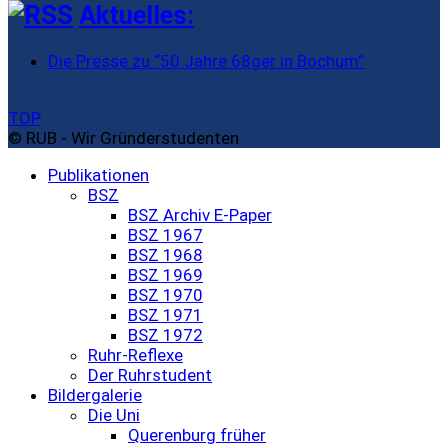
Aktuelles:
Die Presse zu “50 Jahre 68ger in Bochum”
TOP
© RUB - Wir Gründerstudenten
Publikationen
BSZ
BSZ Archiv E-Paper
BSZ 1967
BSZ 1968
BSZ 1969
BSZ 1970
BSZ 1971
BSZ 1972
Ruhr-Reflexe
Der Ruhrstudent
Bildergalerie
Die Uni
Querenburg früher