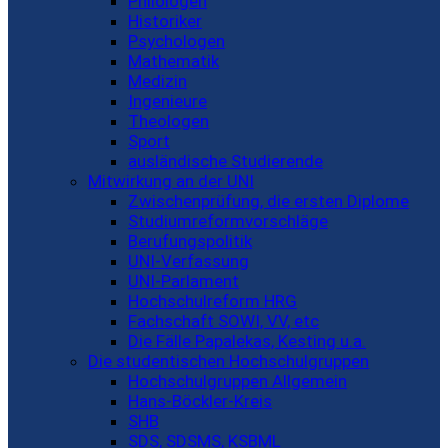
Philologen
Historiker
Psychologen
Mathematik
Medizin
Ingenieure
Theologen
Sport
ausländische Studierende
Mitwirkung an der UNI
Zwischenprüfung, die ersten Diplome
Studiumreformvorschläge
Berufungspolitik
UNI-Verfassung
UNI-Parlament
Hochschulreform HRG
Fachschaft SOWI, VV, etc
Die Fälle Papalekas, Kesting u.a.
Die studentischen Hochschulgruppen
Hochschulgruppen Allgemein
Hans-Böckler-Kreis
SHB
SDS, SDSMS, KSBML