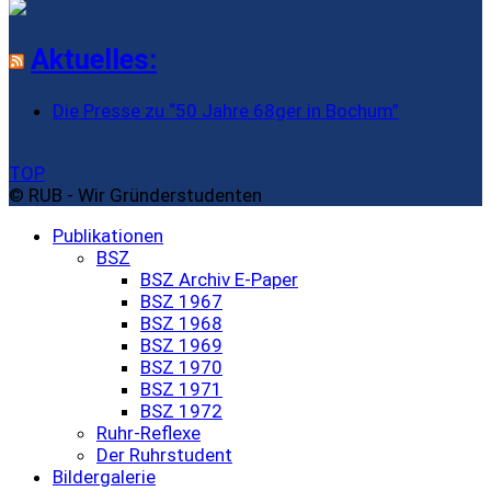
Aktuelles:
Die Presse zu “50 Jahre 68ger in Bochum”
TOP
© RUB - Wir Gründerstudenten
Publikationen
BSZ
BSZ Archiv E-Paper
BSZ 1967
BSZ 1968
BSZ 1969
BSZ 1970
BSZ 1971
BSZ 1972
Ruhr-Reflexe
Der Ruhrstudent
Bildergalerie