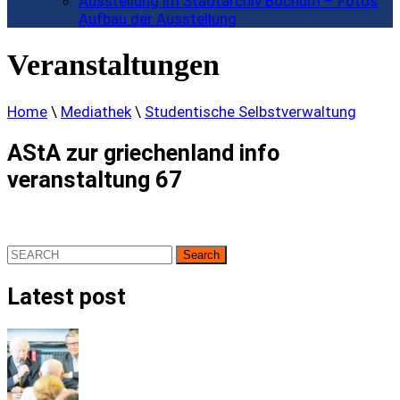
Ausstellung im Stadtarchiv Bochum – Fotos
Aufbau der Ausstellung
Veranstaltungen
Home
\
Mediathek
\
Studentische Selbstverwaltung
AStA zur griechenland info
veranstaltung 67
Search
for:
Latest post