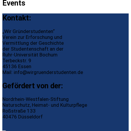
Events
Kontakt:
„Wir Gründerstudenten“
Verein zur Erforschung und
Vermittlung der Geschichte
der Studentenschaft an der
Ruhr-Universität Bochum
Terbeckstr. 9
45136 Essen
Mail:
info@wirgruenderstudenten.de
Gefördert von der:
Nordrhein-Westfalen-Stiftung
Naturschutz, Heimat- und Kulturpflege
Roßstraße 133
40476 Düsseldorf