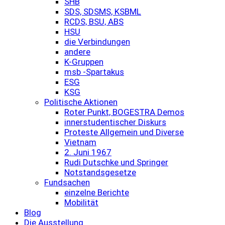
SHB
SDS, SDSMS, KSBML
RCDS, BSU, ABS
HSU
die Verbindungen
andere
K-Gruppen
msb -Spartakus
ESG
KSG
Politische Aktionen
Roter Punkt, BOGESTRA Demos
innerstudentischer Diskurs
Proteste Allgemein und Diverse
Vietnam
2. Juni 1967
Rudi Dutschke und Springer
Notstandsgesetze
Fundsachen
einzelne Berichte
Mobilität
Blog
Die Ausstellung