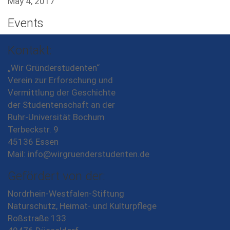
May 4, 2017
Events
Kontakt:
„Wir Gründerstudenten“
Verein zur Erforschung und
Vermittlung der Geschichte
der Studentenschaft an der
Ruhr-Universität Bochum
Terbeckstr. 9
45136 Essen
Mail:
info@wirgruenderstudenten.de
Gefördert von der:
Nordrhein-Westfalen-Stiftung
Naturschutz, Heimat- und Kulturpflege
Roßstraße 133