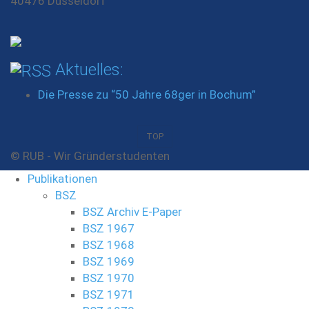
40476 Düsseldorf
Aktuelles:
Die Presse zu “50 Jahre 68ger in Bochum”
TOP
© RUB - Wir Gründerstudenten
Publikationen
BSZ
BSZ Archiv E-Paper
BSZ 1967
BSZ 1968
BSZ 1969
BSZ 1970
BSZ 1971