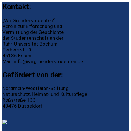
Kontakt:
„Wir Gründerstudenten“
Verein zur Erforschung und
Vermittlung der Geschichte
der Studentenschaft an der
Ruhr-Universität Bochum
Terbeckstr. 9
45136 Essen
Mail:
info@wirgruenderstudenten.de
Gefördert von der:
Nordrhein-Westfalen-Stiftung
Naturschutz, Heimat- und Kulturpflege
Roßstraße 133
40476 Düsseldorf