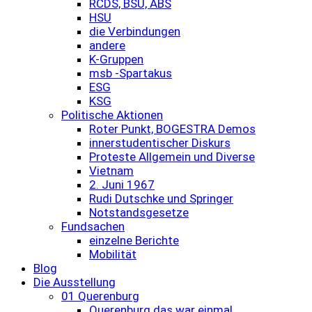
RCDS, BSU, ABS
HSU
die Verbindungen
andere
K-Gruppen
msb -Spartakus
ESG
KSG
Politische Aktionen
Roter Punkt, BOGESTRA Demos
innerstudentischer Diskurs
Proteste Allgemein und Diverse
Vietnam
2. Juni 1967
Rudi Dutschke und Springer
Notstandsgesetze
Fundsachen
einzelne Berichte
Mobilität
Blog
Die Ausstellung
01 Querenburg
Querenburg das war einmal