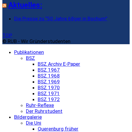
Aktuelles:
Die Presse zu “50 Jahre 68ger in Bochum”
TOP
© RUB - Wir Gründerstudenten
Publikationen
BSZ
BSZ Archiv E-Paper
BSZ 1967
BSZ 1968
BSZ 1969
BSZ 1970
BSZ 1971
BSZ 1972
Ruhr-Reflexe
Der Ruhrstudent
Bildergalerie
Die Uni
Querenburg früher