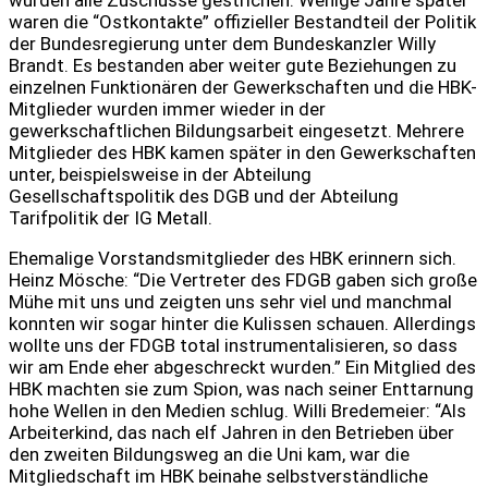
wurden alle Zuschüsse gestrichen. Wenige Jahre später
waren die “Ostkontakte” offizieller Bestandteil der Politik
der Bundesregierung unter dem Bundeskanzler Willy
Brandt. Es bestanden aber weiter gute Beziehungen zu
einzelnen Funktionären der Gewerkschaften und die HBK-
Mitglieder wurden immer wieder in der
gewerkschaftlichen Bildungsarbeit eingesetzt. Mehrere
Mitglieder des HBK kamen später in den Gewerkschaften
unter, beispielsweise in der Abteilung
Gesellschaftspolitik des DGB und der Abteilung
Tarifpolitik der IG Metall.
Ehemalige Vorstandsmitglieder des HBK erinnern sich.
Heinz Mösche: “Die Vertreter des FDGB gaben sich große
Mühe mit uns und zeigten uns sehr viel und manchmal
konnten wir sogar hinter die Kulissen schauen. Allerdings
wollte uns der FDGB total instrumentalisieren, so dass
wir am Ende eher abgeschreckt wurden.” Ein Mitglied des
HBK machten sie zum Spion, was nach seiner Enttarnung
hohe Wellen in den Medien schlug. Willi Bredemeier: “Als
Arbeiterkind, das nach elf Jahren in den Betrieben über
den zweiten Bildungsweg an die Uni kam, war die
Mitgliedschaft im HBK beinahe selbstverständliche