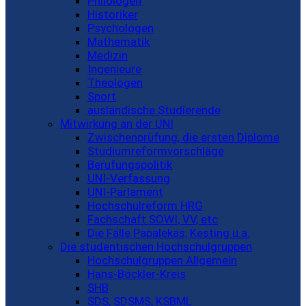
Philologen
Historiker
Psychologen
Mathematik
Medizin
Ingenieure
Theologen
Sport
ausländische Studierende
Mitwirkung an der UNI
Zwischenprüfung, die ersten Diplome
Studiumreformvorschläge
Berufungspolitik
UNI-Verfassung
UNI-Parlament
Hochschulreform HRG
Fachschaft SOWI, VV, etc
Die Fälle Papalekas, Kesting u.a.
Die studentischen Hochschulgruppen
Hochschulgruppen Allgemein
Hans-Böckler-Kreis
SHB
SDS, SDSMS, KSBML