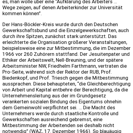
es, man wolle über eine “Aufklärung des Arbeiters …
Wege zeigen, auf denen Arbeiterkinder zur Universität
kommen können”.
Der Hans-Böckler-Kreis wurde durch den Deutschen
Gewerkschaftsbund und die Einzelgewerkschaften, auch
durch ihre Spitzen, zunächst stark unterstützt. Das
erleichterte die Organisation größerer Veranstaltungen,
beispielsweise eine zur Mitbestimmung, die im Dezember
1966 vor 260 Zuhörern stattfand. Der Jesuitenpater und
Ethiker der Arbeitswelt, Nell-Breuning, und der spätere
Arbeitsminister NW, Friedhelm Farthmann, vertraten die
Pro-Seite, während sich der Rektor der RUB, Prof.
Biedenkopf, und Prof. Triesch gegen die Mitbestimmung
aussprachen. Diese behaupteten, “die Gleichberechtigung
von Arbeit und Kapital entbehre der Berechtigung, da die
Unternehmensleitung aus der im Grundgesetz
verankerten sozialen Bindung des Eigentums ohnehin
dem Gemeinwohl verpflichtet sei. … Die Macht des
Unternehmers werde durch staatliche Kontrolle und
Gewerkschaften ausreichend gebremst, eine
Mitbestimmung der Arbeitenden sei deshalb nicht
notwendig” (WAZ, 17. Dezember 1966). So blauäugig