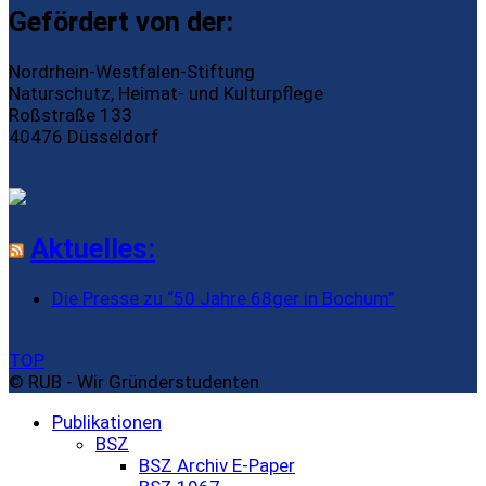
Gefördert von der:
Nordrhein-Westfalen-Stiftung
Naturschutz, Heimat- und Kulturpflege
Roßstraße 133
40476 Düsseldorf
Aktuelles:
Die Presse zu “50 Jahre 68ger in Bochum”
TOP
© RUB - Wir Gründerstudenten
Publikationen
BSZ
BSZ Archiv E-Paper