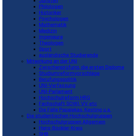
Juristen
Philologen
Historiker
Psychologen
Mathematik
Medizin
Ingenieure
Theologen
Sport
ausländische Studierende
Mitwirkung an der UNI
Zwischenprüfung, die ersten Diplome
Studiumreformvorschläge
Berufungspolitik
UNI-Verfassung
UNI-Parlament
Hochschulreform HRG
Fachschaft SOWI, VV, etc
Die Fälle Papalekas, Kesting u.a.
Die studentischen Hochschulgruppen
Hochschulgruppen Allgemein
Hans-Böckler-Kreis
SHB