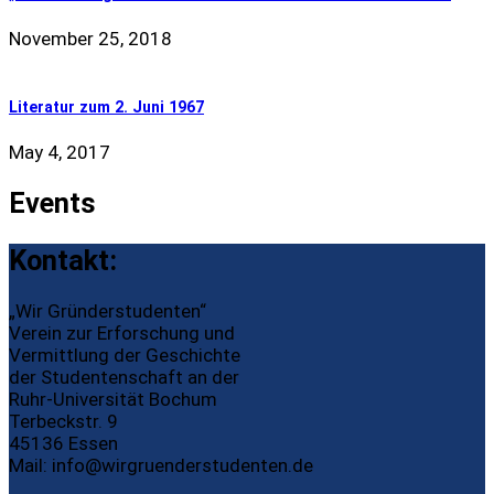
November 25, 2018
Literatur zum 2. Juni 1967
May 4, 2017
Events
Kontakt:
„Wir Gründerstudenten“
Verein zur Erforschung und
Vermittlung der Geschichte
der Studentenschaft an der
Ruhr-Universität Bochum
Terbeckstr. 9
45136 Essen
Mail:
info@wirgruenderstudenten.de