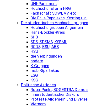
UNI-Parlament
Hochschulreform HRG
Fachschaft SOWI, VV, etc
Die Fälle Papalekas, Kesting u.a.
Die studentischen Hochschulgruppen
Hochschulgruppen Allgemein
Hans-Böckler-Kreis
SHB
SDS, SDSMS, KSBML
RCDS, BSU, ABS
HSU
die Verbindungen
andere
K-Gruppen
msb -Spartakus
ESG
KSG
Politische Aktionen
Roter Punkt, BOGESTRA Demos
innerstudentischer Diskurs
Proteste Allgemein und Diverse
Vietnam