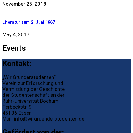
November 25, 2018
Literatur zum 2. Juni 1967
May 4, 2017
Events
Kontakt:
„Wir Gründerstudenten“
Verein zur Erforschung und
Vermittlung der Geschichte
der Studentenschaft an der
Ruhr-Universität Bochum
Terbeckstr. 9
45136 Essen
Mail:
info@wirgruenderstudenten.de
Gefördert von der: