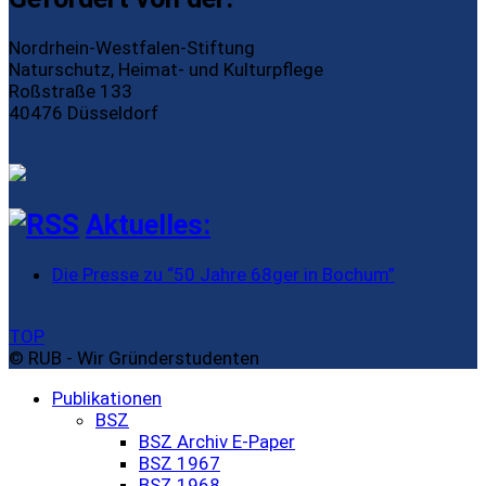
Nordrhein-Westfalen-Stiftung
Naturschutz, Heimat- und Kulturpflege
Roßstraße 133
40476 Düsseldorf
Aktuelles:
Die Presse zu “50 Jahre 68ger in Bochum”
TOP
© RUB - Wir Gründerstudenten
Publikationen
BSZ
BSZ Archiv E-Paper
BSZ 1967
BSZ 1968