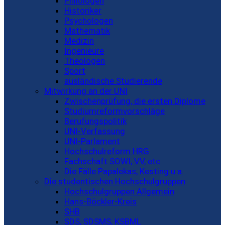
Philologen
Historiker
Psychologen
Mathematik
Medizin
Ingenieure
Theologen
Sport
ausländische Studierende
Mitwirkung an der UNI
Zwischenprüfung, die ersten Diplome
Studiumreformvorschläge
Berufungspolitik
UNI-Verfassung
UNI-Parlament
Hochschulreform HRG
Fachschaft SOWI, VV, etc
Die Fälle Papalekas, Kesting u.a.
Die studentischen Hochschulgruppen
Hochschulgruppen Allgemein
Hans-Böckler-Kreis
SHB
SDS, SDSMS, KSBML