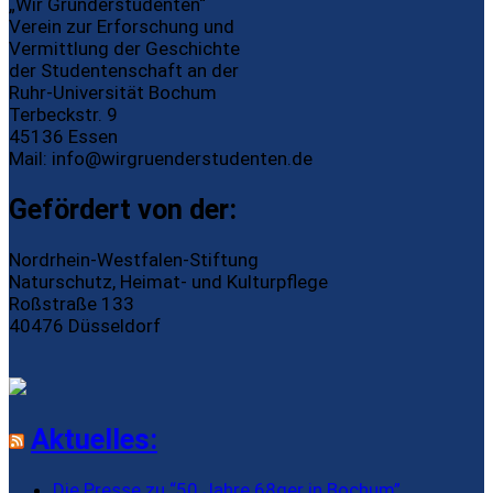
„Wir Gründerstudenten“
Verein zur Erforschung und
Vermittlung der Geschichte
der Studentenschaft an der
Ruhr-Universität Bochum
Terbeckstr. 9
45136 Essen
Mail:
info@wirgruenderstudenten.de
Gefördert von der:
Nordrhein-Westfalen-Stiftung
Naturschutz, Heimat- und Kulturpflege
Roßstraße 133
40476 Düsseldorf
Aktuelles:
Die Presse zu “50 Jahre 68ger in Bochum”