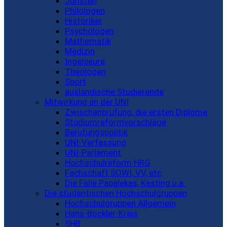
Juristen
Philologen
Historiker
Psychologen
Mathematik
Medizin
Ingenieure
Theologen
Sport
ausländische Studierende
Mitwirkung an der UNI
Zwischenprüfung, die ersten Diplome
Studiumreformvorschläge
Berufungspolitik
UNI-Verfassung
UNI-Parlament
Hochschulreform HRG
Fachschaft SOWI, VV, etc
Die Fälle Papalekas, Kesting u.a.
Die studentischen Hochschulgruppen
Hochschulgruppen Allgemein
Hans-Böckler-Kreis
SHB